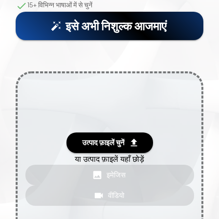
15+ विभिन्न भाषाओं में से चुनें
इसे अभी निशुल्क आजमाएं
उत्पाद फ़ाइलें चुनें
या उत्पाद फ़ाइलें यहाँ छोड़ें
इमेजिस
वीडियो