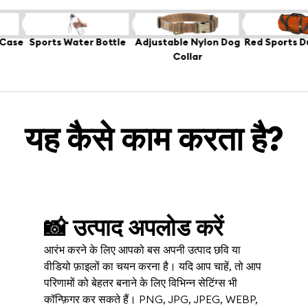
36 tags
brown
collar
nylon
dog
water-resistant
+36 tags
duffle
bag
red
earrings
+36 tags
jewelry
hoop
gold
met
r Bottle
Adjustable Nylon Dog
Red Sports Duffle Bag
Gold Ho
Collar
यह कैसे काम करता है?
📸 उत्पाद अपलोड करें
आरंभ करने के लिए आपको बस अपनी उत्पाद छवि या
वीडियो फ़ाइलों का चयन करना है। यदि आप चाहें, तो आप
परिणामों को बेहतर बनाने के लिए विभिन्न सेटिंग्स भी
कॉन्फ़िगर कर सकते हैं। PNG, JPG, JPEG, WEBP,